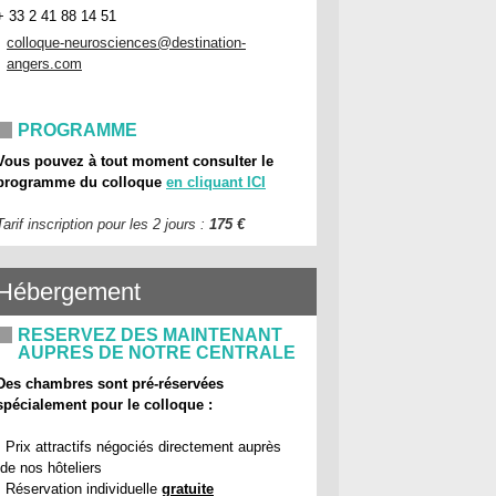
+ 33 2 41 88 14 51
colloque-neurosciences@destination-
angers.com
PROGRAMME
Vous pouvez à tout moment consulter le
programme du colloque
en cliquant ICI
Tarif inscription pour les 2 jours :
175 €
Hébergement
RESERVEZ DES MAINTENANT
AUPRES DE NOTRE CENTRALE
Des chambres sont pré-réservées
spécialement pour le colloque :
• Prix attractifs négociés directement auprès
de nos hôteliers
• Réservation individuelle
gratuite